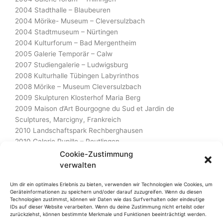
2004 Stadthalle – Blaubeuren
2004 Mörike- Museum – Cleversulzbach
2004 Stadtmuseum – Nürtingen
2004 Kulturforum – Bad Mergentheim
2005 Galerie Temporär – Calw
2007 Studiengalerie – Ludwigsburg
2008 Kulturhalle Tübingen Labyrinthos
2008 Mörike – Museum Cleversulzbach
2009 Skulpturen Klosterhof Maria Berg
2009 Maison d’Art Bourgogne du Sud et Jardin de
Sculptures, Marcigny, Frankreich
2010 Landschaftspark Rechberghausen
2010 Galerie Pupille – Reutlingen
2010 Landratsamt Glashalle – Tübingen
Cookie-Zustimmung
2012 Galerie Sculptur – Bamberg
verwalten
2013 Galerie des Künstlerbundes – Tübingen
2016 Schloss Dätzingen – Grafenau
Um dir ein optimales Erlebnis zu bieten, verwenden wir Technologien wie Cookies, um
Geräteinformationen zu speichern und/oder darauf zuzugreifen. Wenn du diesen
2016 Kulturhalle Tübingen – Neuordnung der Dinge
Technologien zustimmst, können wir Daten wie das Surfverhalten oder eindeutige
2017 Kloster – Mariaberg
IDs auf dieser Website verarbeiten. Wenn du deine Zustimmung nicht erteilst oder
zurückziehst, können bestimmte Merkmale und Funktionen beeinträchtigt werden.
2017 Galerie Peripherie – Tübingen