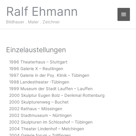
Zum
Ralf Ehmann
Haup
Inhalt
springen
Bildhauer . Maler . Zeichner
Einzelaustellungen
1996 Theaterhaus – Stuttgart
1996 Galerie X – Reutlingen
1997 Galerie in der Psy. Klinik – Tübingen
1998 Landestheater -Tübingen
1999 Museum der Stadt Lauffen – Lauffen
2000 Skulptur Eugen Bolz – Denkmal Rottenburg
2000 Skulpturenweg – Buchet
2002 Rathaus – Mössingen
2002 Stadtmuseum – Nürtingen
2002 Skulpturen im Schlosshof – Tübingen
2004 Theater Lindenhof – Melchingen
2004 Galerie forum – Trillfingen