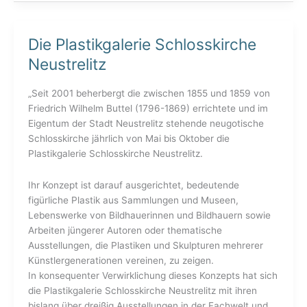
Die Plastikgalerie Schlosskirche
Die
Plastikgalerie
Neustrelitz
Schlosskirche
Neustrelitz
„Seit 2001 beherbergt die zwischen 1855 und 1859 von
Friedrich Wilhelm Buttel (1796-1869) errichtete und im
Eigentum der Stadt Neustrelitz stehende neugotische
Schlosskirche jährlich von Mai bis Oktober die
Plastikgalerie Schlosskirche Neustrelitz.
Ihr Konzept ist darauf ausgerichtet, bedeutende
figürliche Plastik aus Sammlungen und Museen,
Lebenswerke von Bildhauerinnen und Bildhauern sowie
Arbeiten jüngerer Autoren oder thematische
Ausstellungen, die Plastiken und Skulpturen mehrerer
Künstlergenerationen vereinen, zu zeigen.
In konsequenter Verwirklichung dieses Konzepts hat sich
die Plastikgalerie Schlosskirche Neustrelitz mit ihren
bislang über dreißig Ausstellungen in der Fachwelt und