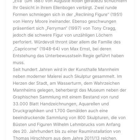
„Eva“ (um 1881) von Auguste Rodin geradezu schüchtern
Ihr Gesicht in ihrem Ellenbogen verbirgt. Zwei runde
Formen schmiegen sich in der „Reclining Figure“ (1951)
von Henry Moore ineinander. Ebenso geschwungen
präsentiert sich „Ferryman“ (1997) von Tony Cragg,
jedoch die schwere Figur von unzähligen Löchern
perforiert. Würdevoll thront über allem die Familie des
„Capricorne“ (1948-64) von Max Ernst, bei deren
Entstehung das Unterbewusstsein Regie geführt haben
muss.
Seit hundert Jahren wird in der Kunsthalle Mannheim
neben moderner Malerei auch Skulptur gesammelt. Im
Herzen der Stadt, am Wasserturm, dem Wahrzeichen
Mannheims gelegen, beherbergt das Museum neben der
Graphischen Sammlung mit einem Bestand von rund
33.000 Blatt Handzeichnungen, Aquarellen und
Druckgraphiken und 1.700 Gemälden auch eine
beeindruckende Sammlung von 800 Skulpturen, die von
Büsten und Figuren Wilhelm Lehmbrucks vom Anfang
des 20. Jahrhundert bis zu einer Rauminstallation von
Thomas Hirschhorn aus dem Jahre 2011/13 reichen.