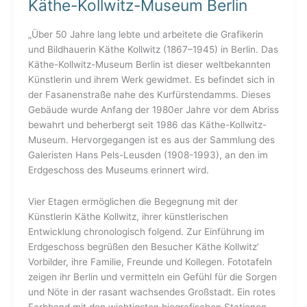
Käthe-Kollwitz-Museum Berlin
Käthe-
Kollwitz-
Museum
„Über 50 Jahre lang lebte und arbeitete die Grafikerin
Berlin
und Bildhauerin Käthe Kollwitz (1867–1945) in Berlin. Das
Käthe-Kollwitz-Museum Berlin ist dieser weltbekannten
Künstlerin und ihrem Werk gewidmet. Es befindet sich in
der Fasanenstraße nahe des Kurfürstendamms. Dieses
Gebäude wurde Anfang der 1980er Jahre vor dem Abriss
bewahrt und beherbergt seit 1986 das Käthe-Kollwitz-
Museum. Hervorgegangen ist es aus der Sammlung des
Galeristen Hans Pels-Leusden (1908-1993), an den im
Erdgeschoss des Museums erinnert wird.
Vier Etagen ermöglichen die Begegnung mit der
Künstlerin Käthe Kollwitz, ihrer künstlerischen
Entwicklung chronologisch folgend. Zur Einführung im
Erdgeschoss begrüßen den Besucher Käthe Kollwitz’
Vorbilder, ihre Familie, Freunde und Kollegen. Fototafeln
zeigen ihr Berlin und vermitteln ein Gefühl für die Sorgen
und Nöte in der rasant wachsendes Großstadt. Ein rotes
Farbband mit den wichtigsten biografischen Stationen