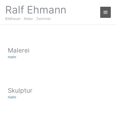
Zum
Ralf Ehmann
Haup
Inhalt
springen
Bildhauer . Maler . Zeichner
Janus
Malerei
mehr
Skulpturen aus Kalkstein und Marmor
Zu den Werken
Skulptur
mehr