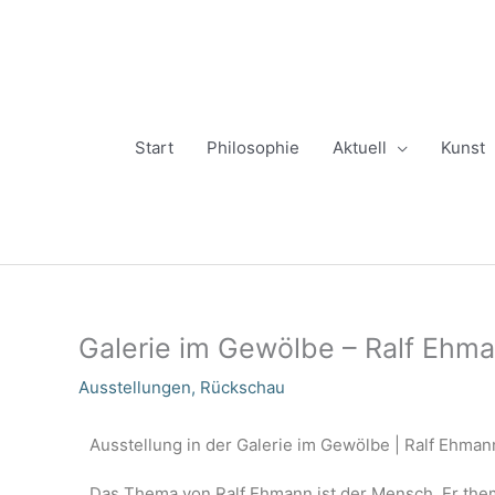
Zum
Inhalt
springen
Start
Philosophie
Aktuell
Kunst
Galerie im Gewölbe – Ralf Ehma
Ausstellungen
,
Rückschau
Ausstellung in der Galerie im Gewölbe | Ralf Ehmann
Das Thema von Ralf Ehmann ist der Mensch. Er thema