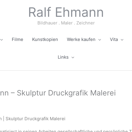
Ralf Ehmann
Bildhauer . Maler . Zeichner
Filme
Kunstkopien
Werke kaufen
Vita
Links
nn – Skulptur Druckgrafik Malerei
 | Skulptur Druckgrafik Malerei
tisiert in seinen Arbeiten gesellschaftliche und persönliche 