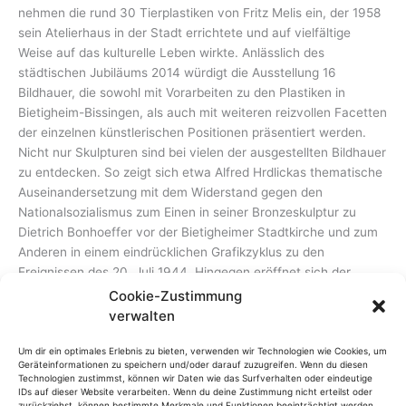
nehmen die rund 30 Tierplastiken von Fritz Melis ein, der 1958
sein Atelierhaus in der Stadt errichtete und auf vielfältige
Weise auf das kulturelle Leben wirkte. Anlässlich des
städtischen Jubiläums 2014 würdigt die Ausstellung 16
Bildhauer, die sowohl mit Vorarbeiten zu den Plastiken in
Bietigheim-Bissingen, als auch mit weiteren reizvollen Facetten
der einzelnen künstlerischen Positionen präsentiert werden.
Nicht nur Skulpturen sind bei vielen der ausgestellten Bildhauer
zu entdecken. So zeigt sich etwa Alfred Hrdlickas thematische
Auseinandersetzung mit dem Widerstand gegen den
Nationalsozialismus zum Einen in seiner Bronzeskulptur zu
Dietrich Bonhoeffer vor der Bietigheimer Stadtkirche und zum
Anderen in einem eindrücklichen Grafikzyklus zu den
Ereignissen des 20. Juli 1944. Hingegen eröffnet sich der
Kosmos von Fritz Schwegler, dessen »Kunstläuferin« und
Cookie-Zustimmung
»Wächter« auf einfache Grundformen reduziert, dennoch
verwalten
präzise und poetisch sind, in geschriebenen und gezeichneten
Notationen sowie in äquivalenten Kleinskulpturen. Damit
Um dir ein optimales Erlebnis zu bieten, verwenden wir Technologien wie Cookies, um
Geräteinformationen zu speichern und/oder darauf zuzugreifen. Wenn du diesen
werden in der Ausstellung die Bietigheimer Skulpturen in den
Technologien zustimmst, können wir Daten wie das Surfverhalten oder eindeutige
Kontext des Gesamtwerkes der einzelnen Bildhauer gestellt –
IDs auf dieser Website verarbeiten. Wenn du deine Zustimmung nicht erteilst oder
zurückziehst, können bestimmte Merkmale und Funktionen beeinträchtigt werden.