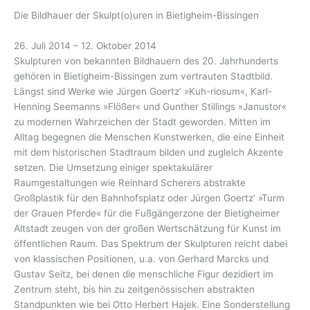
Die Bildhauer der Skulpt(o)uren in Bietigheim-Bissingen
26. Juli 2014 – 12. Oktober 2014
Skulpturen von bekannten Bildhauern des 20. Jahrhunderts
gehören in Bietigheim-Bissingen zum vertrauten Stadtbild.
Längst sind Werke wie Jürgen Goertz’ »Kuh-riosum«, Karl-
Henning Seemanns »Flößer« und Gunther Stillings »Janustor«
zu modernen Wahrzeichen der Stadt geworden. Mitten im
Alltag begegnen die Menschen Kunstwerken, die eine Einheit
mit dem historischen Stadtraum bilden und zugleich Akzente
setzen. Die Umsetzung einiger spektakulärer
Raumgestaltungen wie Reinhard Scherers abstrakte
Großplastik für den Bahnhofsplatz oder Jürgen Goertz’ »Turm
der Grauen Pferde« für die Fußgängerzone der Bietigheimer
Altstadt zeugen von der großen Wertschätzung für Kunst im
öffentlichen Raum. Das Spektrum der Skulpturen reicht dabei
von klassischen Positionen, u.a. von Gerhard Marcks und
Gustav Seitz, bei denen die menschliche Figur dezidiert im
Zentrum steht, bis hin zu zeitgenössischen abstrakten
Standpunkten wie bei Otto Herbert Hajek. Eine Sonderstellung